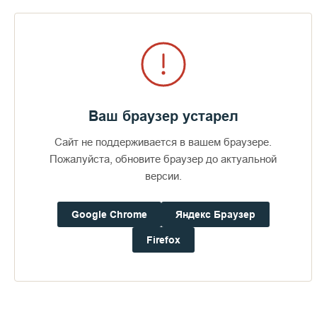
был мученически убит озлобленными на всех Ольговичей
киевлянами.
Ваш браузер устарел
Сайт не поддерживается в вашем браузере.
Пожалуйста, обновите браузер до актуальной
версии.
Google Chrome
Яндекс Браузер
Firefox
В монашестве небесным покровителем Игоря стал
мученик
Ираклий Севастийский
, один из знаменитых 40
христианских воинов, убиенных в озере Севастийском за
исповедание истинной веры, память которых мы недавно