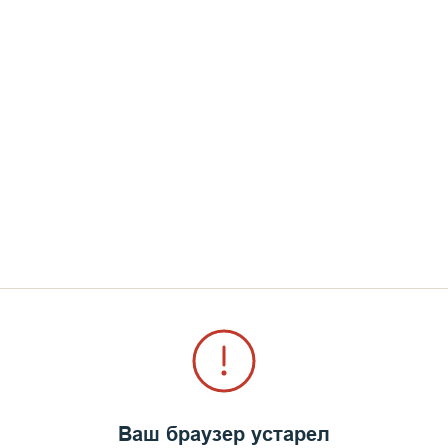
преобразиться может и душа человеческая.
ения так любят монашествующие, – сказал в праз
ые монастыри, такие как Соловецкая и Валаамская 
аправлен на практическое наше действие.
и как Бог. В конце концов Он явил то знамение, о
А удостоились всего лишь три апостола: Петр, Иоан
ой любви, Иаков – праведности. И вот этих трех д
.
Ваш браузер устарел