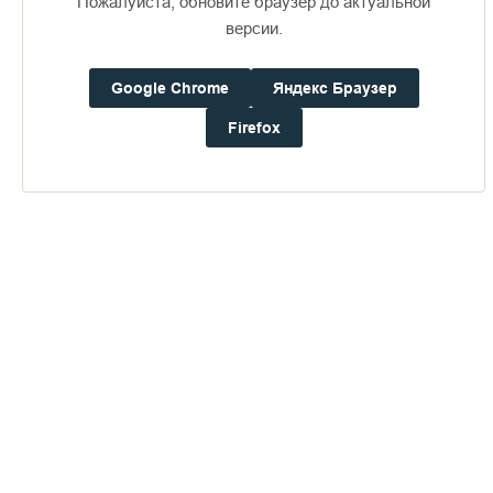
Пожалуйста, обновите браузер до актуальной
версии.
Google Chrome
Яндекс Браузер
Пожертвования
Firefox
Дом паломника
Подать записку
Доступно в
Загрузите в
16+