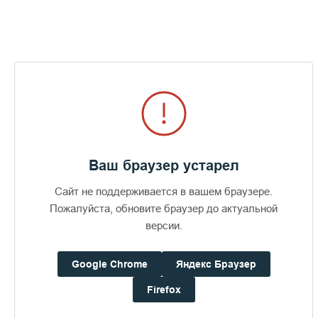
Валаамский монастырь нуждается в Вашей помощи
для восстановления Зимней гостиницы после
пожара
Пожертвования
Ваш браузер устарел
Дом паломника
Сайт не поддерживается в вашем браузере.
Подать записку
Пожалуйста, обновите браузер до актуальной
версии.
Епископ Панкратий: как сохранить в
Google Chrome
Яндекс Браузер
себе живое чувство к Богу
Firefox
ПЕРЕЙТИ В АЛЬБОМ