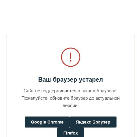
Секретарем епархиального церковного суда назначается
мною протоиерей Алексий Круглик».
Два члена епархиального суда — протоиерей Александр
Дасаев и протоиерей Владимир Чувикин — были
переизбраны Епархиальным собранием на три года.
Далее Святейший Патриарх Кирилл представил
ежегодный
доклад
.
Была пропета «Вечная память» почившим клирикам и
монашествующим Московской (городской) епархии. Всем
братьям и сестрам, «претерпевающим скорби за верность
Ваш браузер устарел
Господу и Его Церкви», было возглашено многолетие.
Сайт не поддерживается в вашем браузере.
С сообщением о деятельности Епархиального совета в 2024
Пожалуйста, обновите браузер до актуальной
году выступил митрополит Воскресенский Григорий.
версии.
В ходе заседания также были представлены доклады:
Google Chrome
Яндекс Браузер
Firefox
председателя отдела по церковному социальному