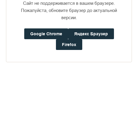
и дальше.
Сайт не поддерживается в вашем браузере.
Пожалуйста, обновите браузер до актуальной
Валаам.Ру
версии.
Google Chrome
Яндекс Браузер
Firefox
Пожертвования
Дом паломника
Подать записку