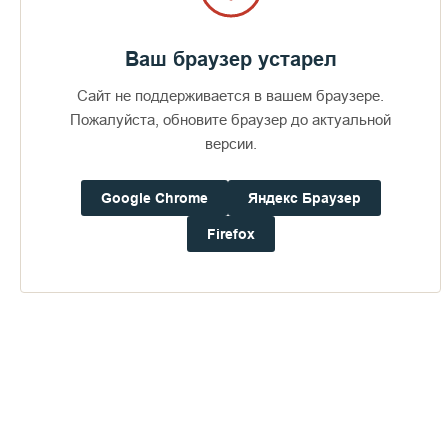
Дом паломника
Ваш браузер устарел
Подать записку
Сайт не поддерживается в вашем браузере.
Пожалуйста, обновите браузер до актуальной
версии.
Игумен монастыря Ватопед архим.
Ефрем на Валааме
Google Chrome
Яндекс Браузер
ПЕРЕЙТИ В АЛЬБОМ
Firefox