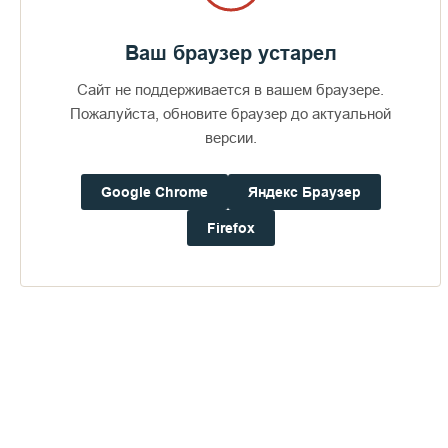
радости!
Ваш браузер устарел
Многая и благая Вам лета!
Сайт не поддерживается в вашем браузере.
С любовью о Господе,
Пожалуйста, обновите браузер до актуальной
версии.
ПАНКРАТИЙ, епископ Троицкий,
Игумен Валаамского
монастыря с братией
Google Chrome
Яндекс Браузер
Firefox
Пожертвования
Дом паломника
Подать записку