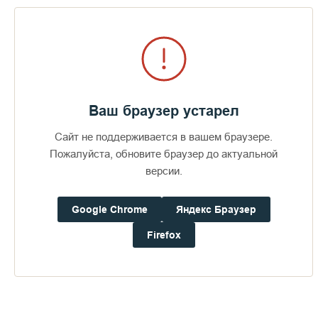
8 марта 1796 года игумен Назарий вновь обратился в
Святейший Синод с новым прошением, в котором просил о
рассылке «Добротолюбия» по монастырям и епархиям за
казенным счет.
Ваш браузер устарел
Сайт не поддерживается в вашем браузере.
Пожалуйста, обновите браузер до актуальной
версии.
Google Chrome
Яндекс Браузер
Firefox