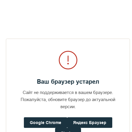
монастырю планируется приурочить к празднику Сретения
Господня. Братия Валаамского монастыря молится о
здравии Владыки Панкратия и игумена Мефодия!
Многая и благая лета!
Братия Валаамского монастыря
Пожертвования
Ваш браузер устарел
Сайт не поддерживается в вашем браузере.
Дом паломника
Пожалуйста, обновите браузер до актуальной
версии.
Подать записку
Google Chrome
Яндекс Браузер