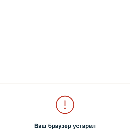
роект Андрея Анисимова на острове Валаам - хра
ый всего за два года. Храм в честь равноапостол
яется последним храмом освященным приснопамят
хитекторов, он, бесспорно, является одним из с
 России, за последние годы.
любят посещать и паломники и братия обители – эт
России Андрей Анисимов считает, что это не случ
еловеком. Там нет обмана, там нет фальши», отме
 присутствует некая одухотворенность, чувствуетс
Ваш браузер устарел