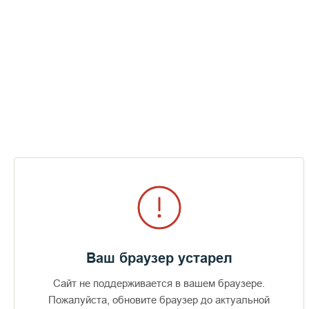
все книги. На Валааме с 1859 года непрерывно велись
монастырские наблюдения над уровнем воды в Ладоге. Эта
многолетняя ценная работа производилась с особой
тщательностью, явилась громадным научным достижением.
Сколько сил и трудов отдано было насельниками обители,
чтобы Валаам славился по всему миру как «дивный остров».
Душа русского паломника знает, что пережил Валаам
вместе со всей Россией в нынешнем веке. После Русской
революции из 1200 насельников оставалось около 550
престарелых иноков. Все способные к труду, взяты были на
войну и в монастырь не вернулись.
В 1918 году 36 человек умерли от недоедания. В 1939
снаряды и бомбы обрушились на святую Валаамскую землю.
Тяжелый крест испытаний дан был России, русскому народу,
русской церкви в 20 веке. Крест был дан Господом во
искупление грехов, во очищение, дабы вернулась Россия ко
Ваш браузер устарел
Христу.
Сайт не поддерживается в вашем браузере.
Пожалуйста, обновите браузер до актуальной