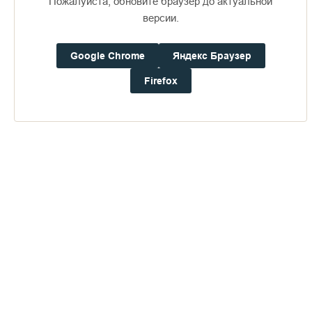
Пожалуйста, обновите браузер до актуальной
версии.
Пожертвования
Google Chrome
Яндекс Браузер
Дом паломника
Firefox
Подать записку
Монахов много, а послушников мало
ПЕРЕЙТИ В АЛЬБОМ