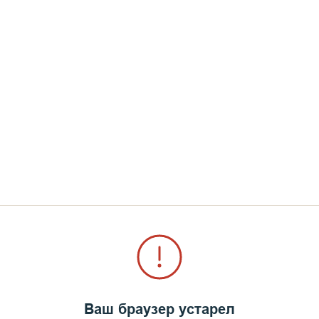
отцы поздравили его 
подарки и пропели мно
отмечают день своего 
поздравить дорогого с
 Сергия и Германа Валаамских I-
дело братской любви, 
немалым утешением в е
 Своему монаху Антонию на многая лета. Мы молит
 духовных начинаниях и трудах.
Ваш браузер устарел