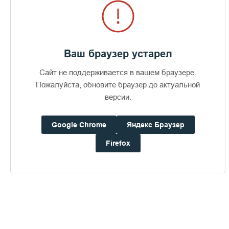
Ваш браузер устарел
Сайт не поддерживается в вашем браузере.
Пожалуйста, обновите браузер до актуальной
версии.
Google Chrome
Яндекс Браузер
Firefox
Но в 2014 году из-за технического состояния храм закрыли
на ремонт, и вот в 2017 году реставрации завершена.
Архитекторы обнаружили на стенах десять слоев краски.
Помогло то, что самый нижний слой известковый –
побелка, которая позволила разрушений снять остальные
слои
Поэтому из элементов убранства восстановить удалось
только опорную арку посреди храма и две большие