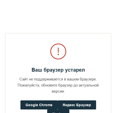
просто улучшение внешнего вида, но и важный шаг к
сохранению исторического наследия для будущих
поколений. Мы гордимся тем, что можем внести свой вклад
в создание комфортных и достойных условий для тех, кто
приходит на Валаам, чтобы отдать дань уважения героям
войны. Такие проекты помогают укреплять связь между
историей и современностью, обеспечивая тем самым более
глубокое восприятие культуры и памяти
»
, – поделилась
генеральный директор компании Greenworks Рада
Рожицкая.
Основные работы по посадке растений прошли на Валааме
30 августа 2025 года. Обновленный дизайн территории
можно будет наблюдать уже этой осенью.
Ваш браузер устарел
Сайт не поддерживается в вашем браузере.
Пожалуйста, обновите браузер до актуальной
версии.
Google Chrome
Яндекс Браузер