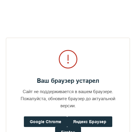
облегченная техника, подходящая для заболоченных
полей острова.
К настоящему моменту удалось восстановить порядка 80 га
(из них 19 га в этом году были засеяны ячменем),
необходимо поставить еще 60-80 га. Поля, в которых
изначально очень много камней, подготавливают для
земледелия в течение двух лет с применением техники за
счет средств благотворителей и членов совета по
возрождению монастыря. "Ранее на Валааме сеяли овес,
ячмень и рожь. Пока планируются отработать стабильные
посадки ячменя и прекратить закупки фуража с материка", -
отметили в пресс-службе монастыря.
Ваш браузер устарел
Загадка волонтеров: «Мы видели озеро Сисяярви. Ходили
Сайт не поддерживается в вашем браузере.
по габбро-диабазу, в 40 км от Сортавалы. Угадайте, где мы?»
Пожалуйста, обновите браузер до актуальной
версии.
На Валааме ежегодно выращивают картофель, свеклу,
морковь, яблоки и различные многолетние травы. На
острове пытались выращивать капусту, но не получается из-
Google Chrome
Яндекс Браузер
за местных зайцев, которые подъедают всходы на корню.