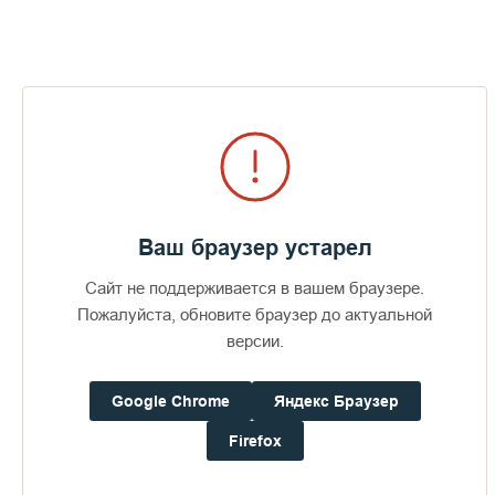
В Валаамском монастыре существовал Православный
культурно-просветительский центр «Свет Валаама»,
которым на протяжении многих лет руководил ближайший
помощник и соратник игумена монастыря архимандрит
Мефодий, скончавшийся в 2021 году от коронавируса.
Духовно-просветительский центр «Свет Валаама»,
рассказали РИА Новости ранее в монастыре, наследует его
имя, но ориентирован на массовую аудиторию — в
частности, в нем организовывались мастер-классы,
концерты и театральные постановки для детей и взрослых.
Источник:
https://ria.ru/
Ваш браузер устарел
Сайт не поддерживается в вашем браузере.
Пожалуйста, обновите браузер до актуальной
версии.
Пожертвования
Google Chrome
Яндекс Браузер
Firefox
Дом паломника