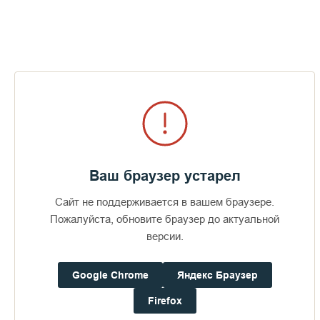
фонду нашей Карелии в целом и Валаама в частности», —
поделилась Янина Свидская.
Как отметили в Минприроды Карелии, популяризация
экотуризма в России ведется в рамках нацпроекта
«Экологическое благополучие».
Пожертвования
Ваш браузер устарел
Сайт не поддерживается в вашем браузере.
Дом паломника
Пожалуйста, обновите браузер до актуальной
версии.
Подать записку
Google Chrome
Яндекс Браузер
Открытие визит-центра на Валааме
Firefox