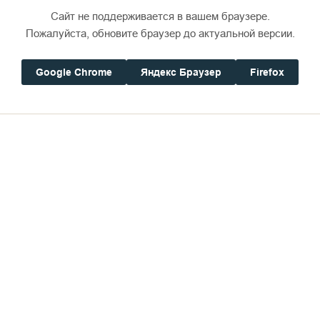
Сайт не поддерживается в вашем браузере.
Пожалуйста, обновите браузер до актуальной версии.
Дом паломника
Google Chrome
Яндекс Браузер
Firefox
вноапостольных Мефодия и К