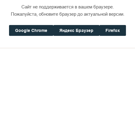
Сайт не поддерживается в вашем браузере.
Пожалуйста, обновите браузер до актуальной версии.
Google Chrome
Яндекс Браузер
Firefox
Дом паломника
шел V юбилейный Свято-Влад
ветитель»