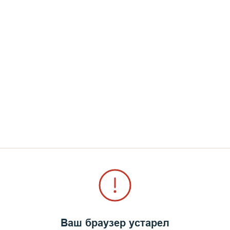
ет уже стал музыкальной традицией острова Валаа
а в эти дни. Хотят многие, но приезжают лучшие.
ота всего мероприятия. В самом конце участники 
Валаам!», после чего состоялась общая фотография
шился, но грядет новый, в следующем уже 2020 го
Ваш браузер устарел