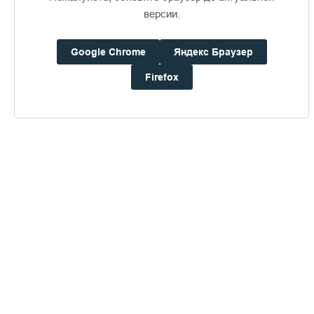
версии.
Google Chrome
Яндекс Браузер
Firefox
При бомбежке монастыря во время русско-финской войны
1939-1940 гг. кладбище пострадало. В 1940-1941 гг. на
Валааме дислоцировалась школа боцманов ВМФ СССР и
рота юнг. Именно в эти годы началось поругание векового
братского кладбища.
«Печальное зрелище представляет из себя братское
кладбище, где все кресты на могилах уничтожены, большие
кресты черного полированного гранита разбиты на мелкие