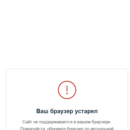
1901 года на братском кладбище возобновили
захоронения, но уже поверх старых захоронений XIX века.
В начале XX века между могилами посадили деревья: дубы,
клены, липы. Последнее захоронение на братском
кладбище состоялось 12 января 1940 г.: погребли
схимонаха Евстафия (Терентьева).
За период с 1789 по 1940 гг. на территории братского
кладбища было погребено 934 человека. При этом из-за
отсутствия в архиве монастыря ведомостей об умершей
братии до 1789 года количество погребенных на братском
кладбище учтено не было.
***
Ваш браузер устарел
Сайт не поддерживается в вашем браузере.
Пожалуйста, обновите браузер до актуальной