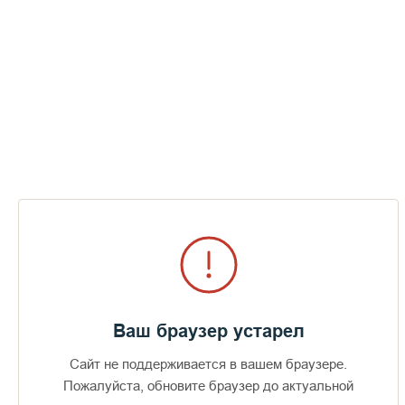
Пожертвования
Дом паломника
Подать записку
Находка времен советско-финской
войны.
ПЕРЕЙТИ В АЛЬБОМ
Ваш браузер устарел
Сайт не поддерживается в вашем браузере.
Пожалуйста, обновите браузер до актуальной