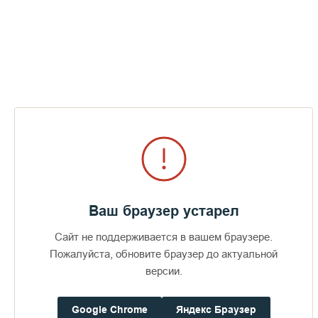
устава, природных условий, монастырь идеально отвечал
духу аскетизма. Всю свою жизнь Игумен Дамаскин посвятил
служению Богу и ближним. На собственном опыте
познавший науку духовной жизни, проницательный старец
помогал духовными советами всем, приходящим к нему.
В книге приведено жизнеописание Игумена Дамаскина, его
наставления, воспоминания о нём и случаи его духовной
помощи и прозорливости. Впервые в книге даны краткие
поучения из его переписки, расположенные по темам.
Книгу можно будет приобрести в лавках монастыря на о.
Валаам и в интернет-лавке обители.
Желаем духовной пользы от прочтения!
Ваш браузер устарел
Сайт не поддерживается в вашем браузере.
Пожалуйста, обновите браузер до актуальной
Пожертвования
версии.
Дом паломника
Google Chrome
Яндекс Браузер