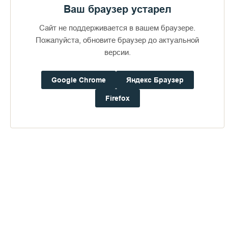
Дом паломника
Ваш браузер устарел
Сайт не поддерживается в вашем браузере.
Подать записку
Пожалуйста, обновите браузер до актуальной
версии.
Google Chrome
Яндекс Браузер
Публикации по теме
Firefox
Игумен N: "Кавказские