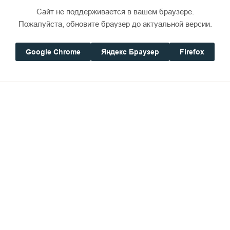
Сайт не поддерживается в вашем браузере.
Пожалуйста, обновите браузер до актуальной версии.
Google Chrome
Яндекс Браузер
Firefox
ости провести большое мероприятие, где смогли б
вятые дни — это хороший знак, что нам предстоит 
вой гастрольный график и нанёс нам визит. Я искр
 сегодня принимает этот коллектив.
я нашей жизни. Сегодня в тех событиях, которые 