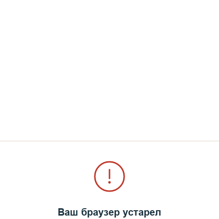
пелаге более 175 000 гостей! Эта цифра на 30 00
городов как Рыбинск или Норильск.
Ваш браузер устарел