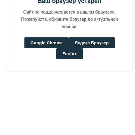
судебные инстанции Греции проявить мудрость и
Ваш браузер устарел
милосердие и освободить архимандрита Ефрема из
Сайт не поддерживается в вашем браузере.
предварительного заключения.
Пожалуйста, обновите браузер до актуальной
Панкратий, епископ Троицкий, Игумен Спасо-
версии.
Преображенского Валаамского монастыря, с братией
Google Chrome
Яндекс Браузер
Firefox
Пожертвования
Дом паломника
Подать записку