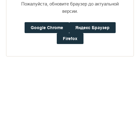
мая 2004 г.
Пожалуйста, обновите браузер до актуальной
версии.
Google Chrome
Яндекс Браузер
Firefox
Пожертвования
Дом паломника
Подать записку