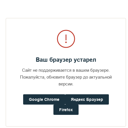
средства добровольных пожертвований.
Пожертвования
Дом паломника
Ваш браузер устарел
Подать записку
Сайт не поддерживается в вашем браузере.
Пожалуйста, обновите браузер до актуальной
версии.
Освящение Креста на острове Иоанна
Google Chrome
Яндекс Браузер
Кронштадтского
Firefox
ПЕРЕЙТИ В АЛЬБОМ