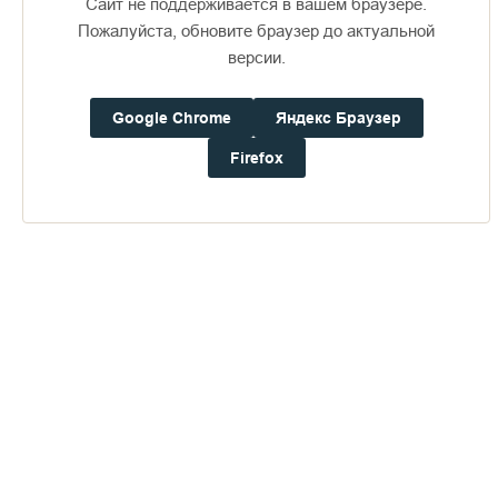
Сайт не поддерживается в вашем браузере.
И поэтому действительно венцом его восхождения можно
Пожалуйста, обновите браузер до актуальной
назвать последнее, весьма непростое послушание в
версии.
Горненском монастыре, в сложных условиях зарубежья и
женской обители. Здесь от игумена Феофана потребовались
такие качества, как жертвенность (ему приходилось
Google Chrome
Яндекс Браузер
месяцами одному ежедневно отправлять полный круг
Firefox
суточных богослужений), духовное трезвение и особую
рассудительность. И та любовь, которая всегда его
окружала, свидетельствует, что брат наш о. Феофан
достойно понес это бремя Господне.
"Вы – свет мира", – сказал Господь, – "Не может укрыться
город, стоящий на верху горы. И зажегши свечу, не ставят ее
под сосудом, но на подсвечнике, и светит всем в доме. Так
да светит свет ваш пред людьми, чтобы они видели ваши
добрые дела и прославили Отца вашего Небесного" (Мф
5.14 – 16).
Игумен Феофан (Краснов) 01.07.1950 – 25.03.2008г. Вечная
память!