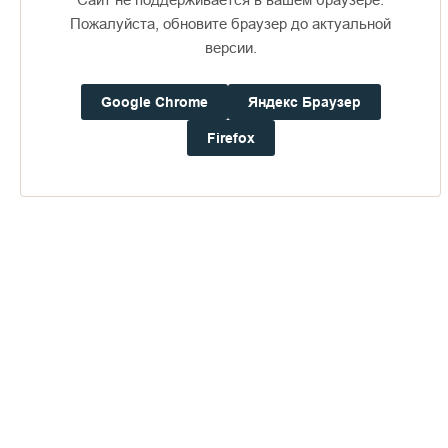
небольшую деревянную лестницу, и сестры обошлись без
Пожалуйста, обновите браузер до актуальной
эксплуатации моей спины.
версии.
Смирение преподобных
Google Chrome
Яндекс Браузер
Firefox
Святые мощи преподобных Сергия и Германа
Итак, мы были у главной цели нашего паломничества –