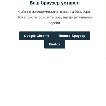
здесь.
Ваш браузер устарел
Монастырь нуждается в Вашей помощи для
Сайт не поддерживается в вашем браузере.
восстановления Зимней гостиницы после
Пожалуйста, обновите браузер до актуальной
пожара
версии.
Google Chrome
Яндекс Браузер
Firefox
Пожертвования
Дом паломника
Подать записку