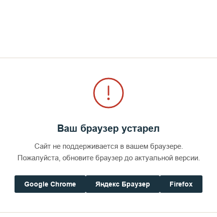
екцию на Валааме, можете позвонить по тел. 8 (92
для уточнения деталей. Мы рады дать вам возможн
шение к разговору о Боге и Человеке.
Ваш браузер устарел
Сайт не поддерживается в вашем браузере.
Пожалуйста, обновите браузер до актуальной версии.
Google Chrome
Яндекс Браузер
Firefox