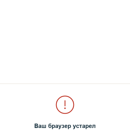
ждут монаха, то никто не пошел бы в монастырь. 
е имея на себе первородный грех, так и монах, ког
еет не только первородный грех, но и множество 
 монашеский постриг является наивысшим выражени
от сердца припадающаго". Но и всё-таки грехи, стр
яются частью нашей природы, нашего характера, на
ваются.
Ваш браузер устарел