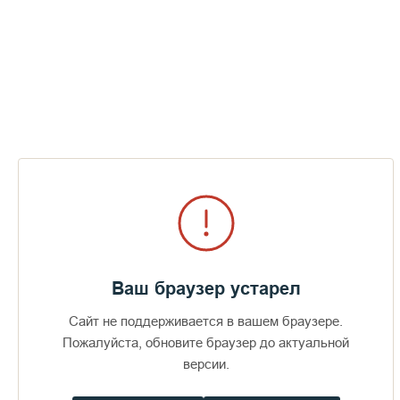
руководителем региона Сергеем Катанандовым.
Во время главного праздника обители состоится освящение
Спасо-Преображенского собора - главного монастырского
храма, реставрация которого уже почти завершена.
По словам Владимира Войнова, республика является одним
из самых крупных жертвователей монастыря,
содействующих восстановлению православной святыни и
поддержанию обители. Кроме того, за период с 1989 года
карельские власти безвозмездно передали в собственность
Русской Церкви практически все бывшее монастырское
имущество.
ИА REGNUM 15 августа 2005 г.
Ваш браузер устарел
Сайт не поддерживается в вашем браузере.
Пожалуйста, обновите браузер до актуальной
версии.
Пожертвования