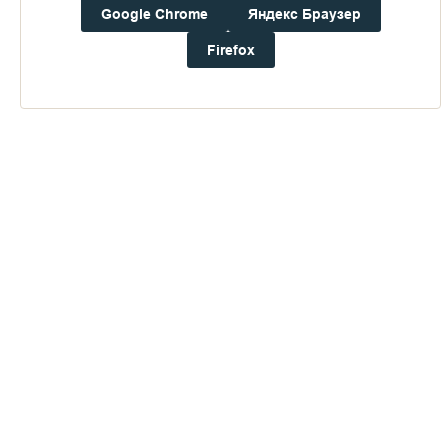
Google Chrome
Яндекс Браузер
Дом паломника
Firefox
Подать записку
Доступно в
Загрузите в
16+
Погода на Валааме
+17°
Ветер:
0.9 м/с, ЗCЗ