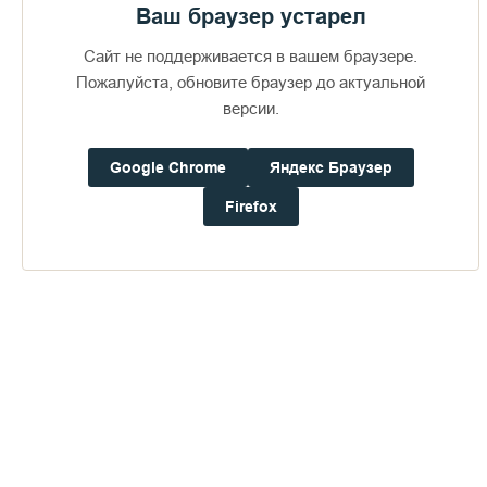
Ваш браузер устарел
Сайт не поддерживается в вашем браузере.
Пожалуйста, обновите браузер до актуальной
версии.
Google Chrome
Яндекс Браузер
Firefox
Надо отметить, что некоторые слушатели после
«Валаамских встреч» начали общаться между собой и уже
забронировали билеты на Праздничный концерт Хора
Валаамского монастыря, который состоится в день Пасхи,
24 апреля 2022 года, в духовно-просветительском центре
«Святодуховский» Александро-Невской Лавры.