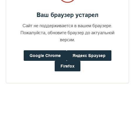
Ваш браузер устарел
Сайт не поддерживается в вашем браузере.
Пожалуйста, обновите браузер до актуальной
версии.
Google Chrome
Яндекс Браузер
Firefox
Вот монашеский гроб. Монашеское умирание, которое и
есть жизнь. Ты умер для страстей, чтобы ожить для любви. Ты
умер для себя, чтобы жить для людей. Но и миряне должны
заиметь подобный «гроб», пусть не такой большой, как у
монахов, во весь рост. Нет, маленький гробик, чтобы
положить туда, например, свое мертворожденное дитя –
осуждение.
Как бороться с этой самой распространенной заразой? (Это