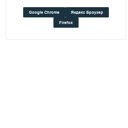
Пожертвования
Google Chrome
Яндекс Браузер
Firefox
Дом паломника
Подать записку
Доступно в
Загрузите в
16+