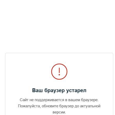
«Молитвенная жизнь на ферме нелегка: утром «Слава Тебе,
Боже наш, слава Тебе», а вечером большой «афонский»
поклон на всю кровать. Не ведаю какой из меня вышел
монах, но об этом я всегда сокрушаюсь и прошу Господа
Бога меня потерпеть, чтоб мне успеть исправиться», –
сокрушается любимый всеми отец Агапий.
**
Сегодня нам сообщили: «операция прошла успешно, сейчас
идет курс реабилитации». Братия и паломники монастыря
молятся о здравии болящего монаха Агапия. Мы надеемся,
что и по вашим молитвам, мы скоро увидим улыбку отца
Агапия с его теплым приветствием: «Рад тебя видеть, брат
мой».
Ваш браузер устарел
--
Сайт не поддерживается в вашем браузере.
Пожалуйста, обновите браузер до актуальной
версии.