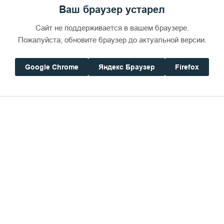
Ваш браузер устарел
Дом паломника
Сайт не поддерживается в вашем браузере.
Пожалуйста, обновите браузер до актуальной версии.
Google Chrome
Яндекс Браузер
Firefox
ости, сколько света на лице,