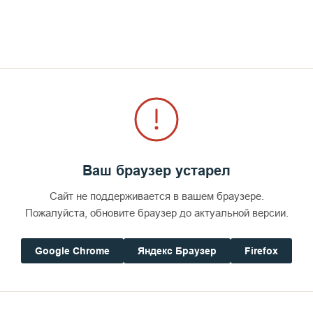
Ваш браузер устарел
Сайт не поддерживается в вашем браузере.
Пожалуйста, обновите браузер до актуальной версии.
Google Chrome
Яндекс Браузер
Firefox
за прошедший год и просим благословения Божия 
 прошедшем году, были радости и утешения, были 
 исправления.