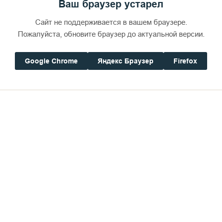
Ваш браузер устарел
Сайт не поддерживается в вашем браузере.
Пожалуйста, обновите браузер до актуальной версии.
Google Chrome
Яндекс Браузер
Firefox
лайте нам Ваши ЛУЧШИЕ фотографии на почтовы
инации – 5 фотографий, для профессионалов – 10.
вторы дают своё согласие на бесплатное испо
ря в соцсетях, на печать альбома и каталога с ра
 на валаамских выставках с обязательным указани
амилию, профессию
(род занятий)
, место прожива
портаж) и
направление
(любитель/профессионал).
анные на Валааме за последние 5 лет.