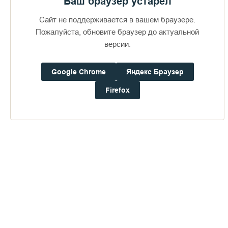
Ваш браузер устарел
Помолиться Всем святым, в земле Карельской просиявшим,
Сайт не поддерживается в вашем браузере.
вы можете используя наше мобильное приложение
«Валаам»
Пожалуйста, обновите браузер до актуальной
, которое доступно для скачивания в
Google Play
и
App Store
.
версии.
Google Chrome
Яндекс Браузер
Firefox
Пожертвования
Дом паломника
Подать записку