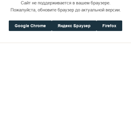
Сайт не поддерживается в вашем браузере.
Пожалуйста, обновите браузер до актуальной версии.
Google Chrome
Яндекс Браузер
Firefox
стали простота в обслуживании, возможность бра
ахов – молитвы. Немногие знают, что в период с П
тически замирает вся трудовая деятельность. Вот т
ь в помещении котельной стоит дровяная печь, и д