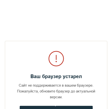
Пожертвования
Дом паломника
Подать записку
Церковные награды насельников
Валаамского монастыря
ПЕРЕЙТИ В АЛЬБОМ
Ваш браузер устарел
Сайт не поддерживается в вашем браузере.
Пожалуйста, обновите браузер до актуальной
версии.