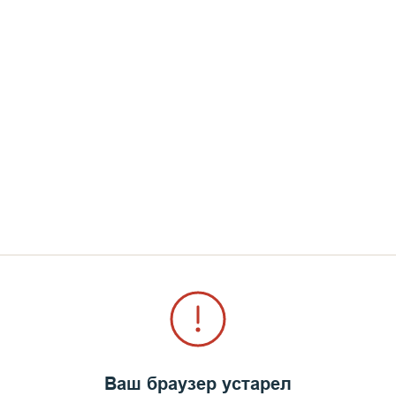
, чтобы Господь принял его в Свое тихое Пристан
Ваш браузер устарел