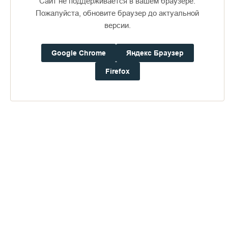
Сайт не поддерживается в вашем браузере.
Пожалуйста, обновите браузер до актуальной
версии.
Пожертвования
Google Chrome
Яндекс Браузер
Дом паломника
Firefox
Подать записку
Валаамские юнги
ПЕРЕЙТИ В АЛЬБОМ