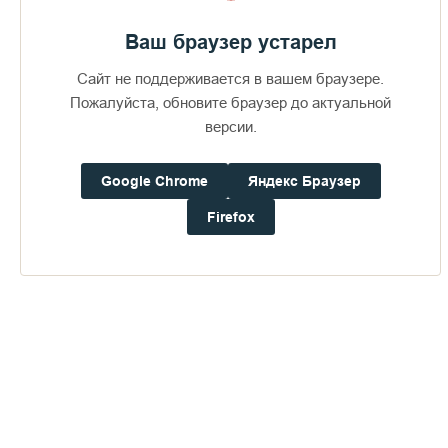
революции действовало 13 скитов, сейчас восстановлено
10.
Ваш браузер устарел
Сайт не поддерживается в вашем браузере.
Конец 80-х годов ХХ века стал первым этапом в
восстановлении обители. Возрождение монашеской,
Пожалуйста, обновите браузер до актуальной
духовной жизни на Валааме началось по инициативе
версии.
митрополита Ленинградского и Новгородского Алексия
(ныне почившего Патриарха Алексия II).
Google Chrome
Яндекс Браузер
По словам епископа Панкратия в 2009 году будет
Firefox
отмечаться 20-летие возрождения Валаамской обители и
возобновления монашеской жизни в ней. Святейший
Патриарх Алексий II возглавил работу попечительского
совета по восстановлению обители, который был
образован в 2001 году. С тех пор основные работы и были
сделаны. В 2005 году были завершены реставрационные
работы по восстановлению росписей Спасо-
Преображенского собора. Освящение главной святыни
монастыря было совершено Святейшим Патриархом
Алексием II 19 августа 2005 года, в день Преображения
Господня ― престольный праздник обители. В этот день