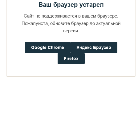
Ваш браузер устарел
Заслонов Всеволод – 12 лет;
Сайт не поддерживается в вашем браузере.
Киселёв Даниил – 12 лет;
Пожалуйста, обновите браузер до актуальной
версии.
Ходосевич Максим – 12 лет;
Макарова Мария – 12 лет;
Google Chrome
Яндекс Браузер
Некрасов Артём – 12 лет;
Firefox
Романов Евгений – 13 лет;
Фомин Игорь – 12 лет;
Шевадров Геннадий – 13 лет;
Широких Амалия – 12 лет;
Кочнева Арина – 12 лет.