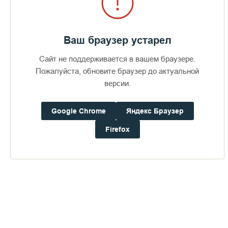
новоначальные принимают их и облачаются, духовники
помогают им в этом. Параман, рясу, монашеский пояс,
мантию: "Брат наш (имя) облачается в ризу спасения…".
Ваш браузер устарел
Клобук – его новоначальные не будут снимать три дня, пока
находятся в алтаре (по традиции первые три дня
Сайт не поддерживается в вашем браузере.
новоначальные проводят в алтаре). И в завершение Игумен
Пожалуйста, обновите браузер до актуальной
вручает постригальный крест и свечу, их новоначальный
должен держать три дня, а потом хранить до смерти, с ними
версии.
и погребают монаха.
Google Chrome
Яндекс Браузер
Игумен вручает новоначального духовнику, восприемнику,
он будет его духовным отцом и даст за него ответ Богу.
Firefox
Прикладываются к раке, Игумен произносит слово
наставления и назидания на дальнейший путь. Братия
поздравляет новоначальных: "Что ти есть имя, брате?" –
"Грешный монах (называет новое имя, полученное в
постриге)". – "Спасайся о Господе".
На этом постриг завершается, новопостриженных уводят в
алтарь, братия расходятся. Пополнилось братство
монастыря… Не забывайте, братия, этот день вашего